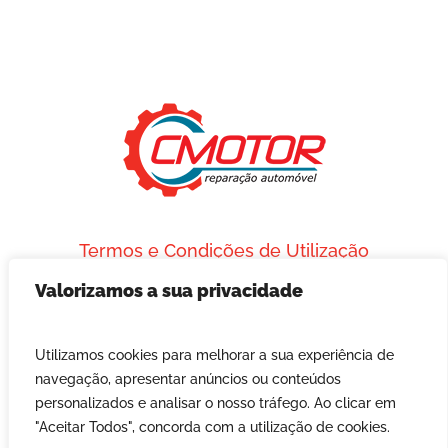
next
section
Termos e Condições de Utilização
Política de Proteção de Dados
Valorizamos a sua privacidade
Resolução Alternativa de Litígios de Consumo
Livro de Reclamações Online
Utilizamos cookies para melhorar a sua experiência de
Developed & Powered by
GRIFIN, S.S.I., Lda.
navegação, apresentar anúncios ou conteúdos
© 2009 – 2026 CMOTOR. Todos os Direitos Reservados
personalizados e analisar o nosso tráfego. Ao clicar em
"Aceitar Todos", concorda com a utilização de cookies.