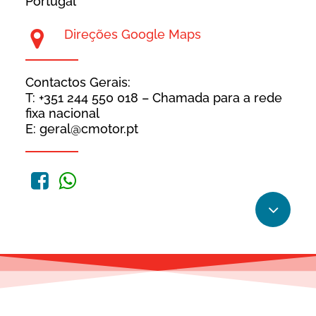
Portugal
Direções Google Maps
Contactos Gerais:
T: +351 244 550 018 – Chamada para a rede
fixa nacional
E: geral@cmotor.pt
Navigat
to
the