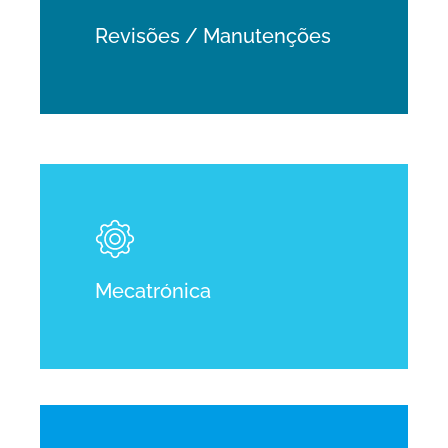
Revisões / Manutenções
Learn
more
Mecatrónica
Learn
more